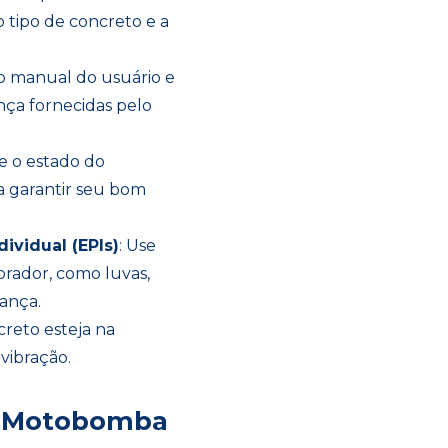
o tipo de concreto e a
a o manual do usuário e
nça fornecidas pelo
ue o estado do
a garantir seu bom
ividual (EPIs)
: Use
rador, como luvas,
ança.
creto esteja na
 vibração.
de Motobomba