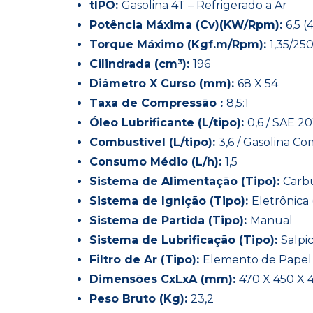
tIPO:
Gasolina 4T – Refrigerado a Ar
Potência Máxima (Cv)(KW/Rpm):
6,5 (
Torque Máximo (Kgf.m/Rpm):
1,35/25
Cilindrada (cm³):
196
Diâmetro X Curso (mm):
68 X 54
Taxa de Compressão :
8,5:1
Óleo Lubrificante (L/tipo):
0,6 / SAE 
Combustível (L/tipo):
3,6 / Gasolina 
Consumo Médio (L/h):
1,5
Sistema de Alimentação (Tipo):
Carbu
Sistema de Ignição (Tipo):
Eletrônica 
Sistema de Partida (Tipo):
Manual
Sistema de Lubrificação (Tipo):
Salpi
Filtro de Ar (Tipo):
Elemento de Papel
Dimensões CxLxA (mm):
470 X 450 X 
Peso Bruto (Kg):
23,2