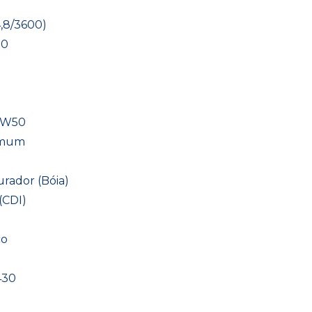
4,8/3600)
00
20W50
Comum
rador (Bóia)
(CDI)
co
430