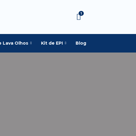
1
e Lava Olhos
Kit de EPI
Blog