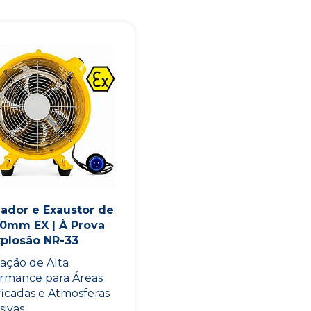
lador e Exaustor de
00mm EX | À Prova
xplosão NR-33
lação de Alta
rmance para Áreas
ificadas e Atmosferas
ivas...