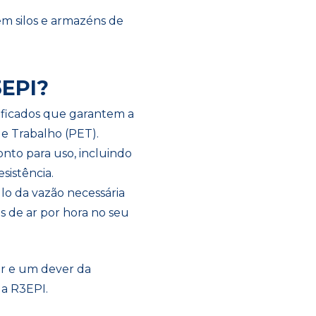
m silos e armazéns de
3EPI?
ificados que garantem a
e Trabalho (PET).
nto para uso, incluindo
esistência.
ulo da vazão necessária
s de ar por hora no seu
or e um dever da
da R3EPI.