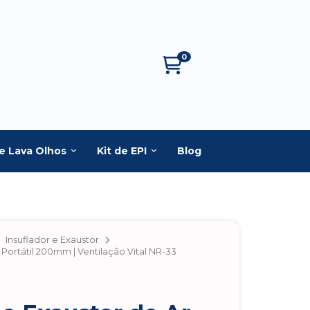
0
e Lava Olhos
Kit de EPI
Blog
Insuflador e Exaustor
 Portátil 200mm | Ventilação Vital NR-33