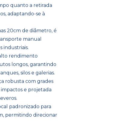
impo quanto a retirada
cos, adaptando-se à
as 20cm de diâmetro, é
 transporte manual
 industriais.
 alto rendimento
dutos longos, garantindo
nques, silos e galerias.
aça robusta com grades
 impactos e projetada
everos.
ocal padronizado para
, permitindo direcionar